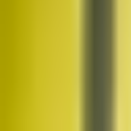
Kim jesteśmy
Historia, wartości i założyciel TMN
Kadra
Trenerzy, którzy poprowadzą Twój trening
Studia
Trzy studia w Trójmieście — Gdańsk, Gdynia, Straszyn
Poznaj bliżej
Historia