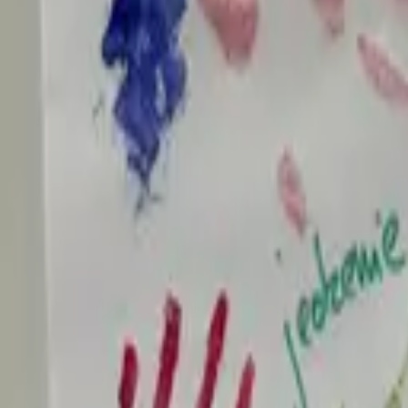
Kim jesteśmy
Historia, wartości i założyciel TMN
Kadra
Trenerzy, którzy poprowadzą Twój trening
Studia
Trzy studia w Trójmieście — Gdańsk, Gdynia, Straszyn
Poznaj bliżej
Historia