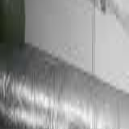
Kim jesteśmy
Historia, wartości i założyciel TMN
Kadra
Trenerzy, którzy poprowadzą Twój trening
Studia
Trzy studia w Trójmieście — Gdańsk, Gdynia, Straszyn
Poznaj bliżej
Historia