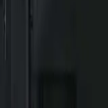
Kim jesteśmy
Historia, wartości i założyciel TMN
Kadra
Trenerzy, którzy poprowadzą Twój trening
Studia
Trzy studia w Trójmieście — Gdańsk, Gdynia, Straszyn
Poznaj bliżej
Historia