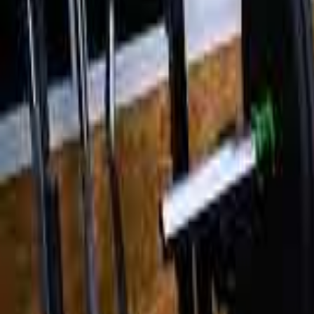
Kim jesteśmy
Historia, wartości i założyciel TMN
Kadra
Trenerzy, którzy poprowadzą Twój trening
Studia
Trzy studia w Trójmieście — Gdańsk, Gdynia, Straszyn
Poznaj bliżej
Historia