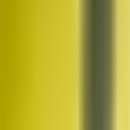
Kim jesteśmy
Historia, wartości i założyciel TMN
Kadra
Trenerzy, którzy poprowadzą Twój trening
Studia
Trzy studia w Trójmieście — Gdańsk, Gdynia, Straszyn
Poznaj bliżej
Historia