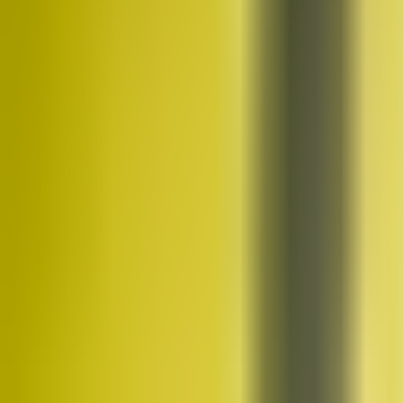
Kim jesteśmy
Historia, wartości i założyciel TMN
Kadra
Trenerzy, którzy poprowadzą Twój trening
Studia
Trzy studia w Trójmieście — Gdańsk, Gdynia, Straszyn
Poznaj bliżej
Historia