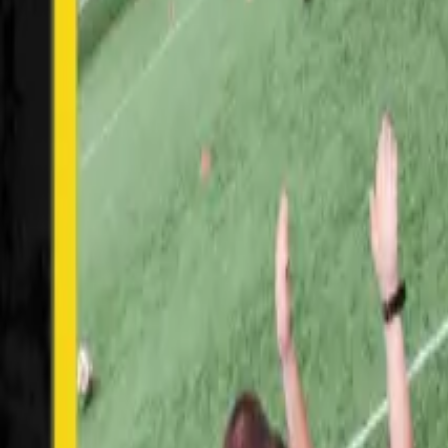
Kim jesteśmy
Historia, wartości i założyciel TMN
Kadra
Trenerzy, którzy poprowadzą Twój trening
Studia
Trzy studia w Trójmieście — Gdańsk, Gdynia, Straszyn
Poznaj bliżej
Historia