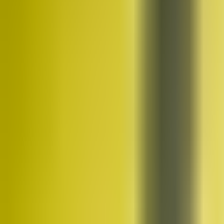
Kim jesteśmy
Historia, wartości i założyciel TMN
Kadra
Trenerzy, którzy poprowadzą Twój trening
Studia
Trzy studia w Trójmieście — Gdańsk, Gdynia, Straszyn
Poznaj bliżej
Historia